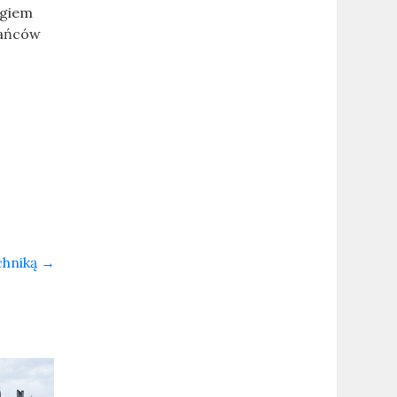
ngiem
kańców
chniką
→