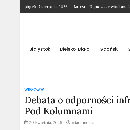
Skip
piątek, 7 sierpnia, 2026
Latest:
Najnowsze wiadomośc
to
Najnowsze wiadomośc
content
Najnowsze wiadomości
Najnowsze wiadomośc
Najnowsze wiadomośc
Białystok
Bielsko-Biała
Gdańsk
WROCŁAW
Debata o odporności inf
Pod Kolumnami
20 kwietnia, 2026
wiadomosci