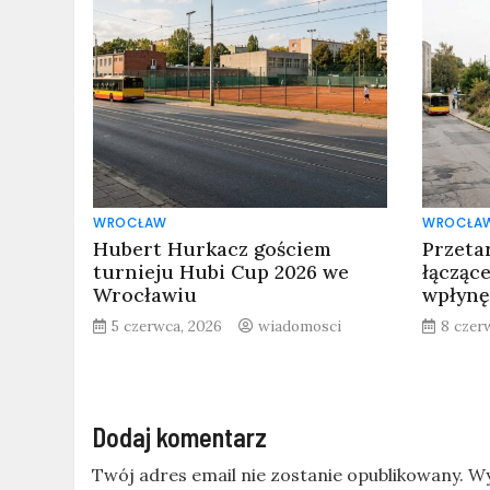
WROCŁAW
WROCŁA
Hubert Hurkacz gościem
Przeta
turnieju Hubi Cup 2026 we
łącząc
Wrocławiu
wpłynę
5 czerwca, 2026
wiadomosci
8 czer
Dodaj komentarz
Twój adres email nie zostanie opublikowany.
Wy