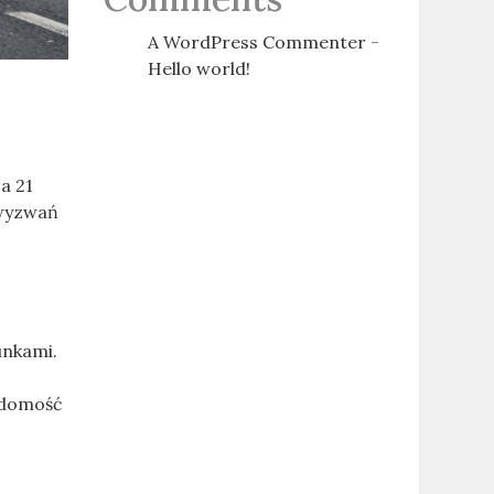
A WordPress Commenter
-
Hello world!
a 21
 wyzwań
unkami.
iadomość