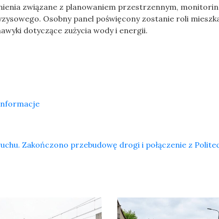
nienia związane z planowaniem przestrzennym, monitori
zysowego. Osobny panel poświęcony zostanie roli miesz
awyki dotyczące zużycia wody i energii.
 informacje
ruchu. Zakończono przebudowę drogi i połączenie z Polite