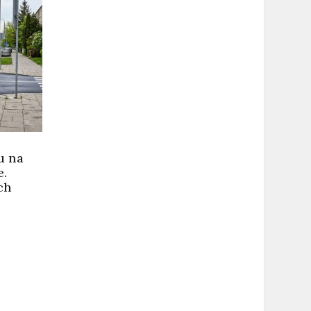
u na
.
ch