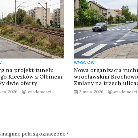
W
WROCŁAW
rg na projekt tunelu
Nowa organizacja ruch
ego Kleczków z Ołbinem:
wrocławskim Brochowie
ły dwie oferty
Zmiany na trzech ulica
wca, 2026
wiadomosci
2 maja, 2026
wiadomosci
magane pola są oznaczone
*