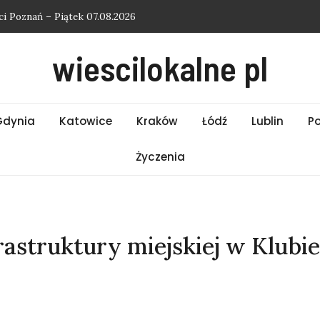
i Poznań – Piątek 07.08.2026
i Warszawa – Piątek 07.08.2026
wiescilokalne pl
 Gdynia – Piątek 07.08.2026
i Kraków – Piątek 07.08.2026
i Wrocław – Piątek 07.08.2026
Gdynia
Katowice
Kraków
Łódź
Lublin
P
Życzenia
rastruktury miejskiej w Klubi